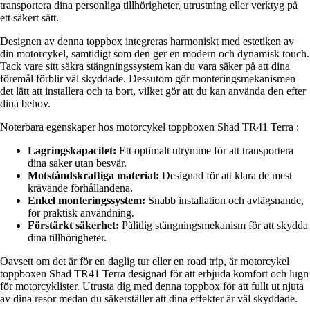
transportera dina personliga tillhörigheter, utrustning eller verktyg på
ett säkert sätt.
Designen av denna toppbox integreras harmoniskt med estetiken av
din motorcykel, samtidigt som den ger en modern och dynamisk touch.
Tack vare sitt säkra stängningssystem kan du vara säker på att dina
föremål förblir väl skyddade. Dessutom gör monteringsmekanismen
det lätt att installera och ta bort, vilket gör att du kan använda den efter
dina behov.
Noterbara egenskaper hos motorcykel toppboxen Shad TR41 Terra :
Lagringskapacitet:
Ett optimalt utrymme för att transportera
dina saker utan besvär.
Motståndskraftiga material:
Designad för att klara de mest
krävande förhållandena.
Enkel monteringssystem:
Snabb installation och avlägsnande,
för praktisk användning.
Förstärkt säkerhet:
Pålitlig stängningsmekanism för att skydda
dina tillhörigheter.
Oavsett om det är för en daglig tur eller en road trip, är motorcykel
toppboxen Shad TR41 Terra designad för att erbjuda komfort och lugn
för motorcyklister. Utrusta dig med denna toppbox för att fullt ut njuta
av dina resor medan du säkerställer att dina effekter är väl skyddade.