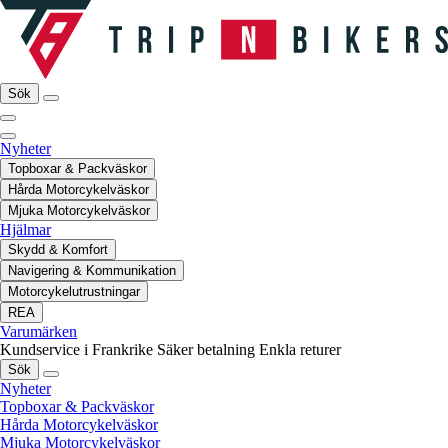
Sök
Nyheter
Topboxar & Packväskor
Hårda Motorcykelväskor
Mjuka Motorcykelväskor
Hjälmar
Skydd & Komfort
Navigering & Kommunikation
Motorcykelutrustningar
REA
Varumärken
Kundservice i Frankrike
Säker betalning
Enkla returer
Sök
Nyheter
Topboxar & Packväskor
Hårda Motorcykelväskor
Mjuka Motorcykelväskor