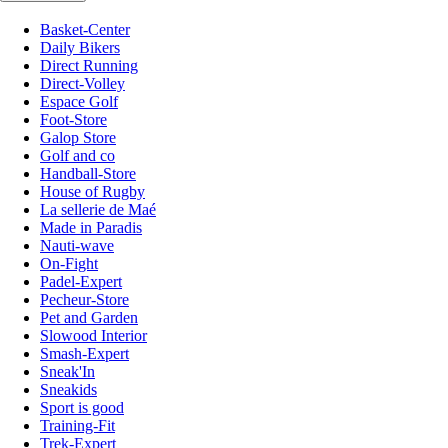
Basket-Center
Daily Bikers
Direct Running
Direct-Volley
Espace Golf
Foot-Store
Galop Store
Golf and co
Handball-Store
House of Rugby
La sellerie de Maé
Made in Paradis
Nauti-wave
On-Fight
Padel-Expert
Pecheur-Store
Pet and Garden
Slowood Interior
Smash-Expert
Sneak'In
Sneakids
Sport is good
Training-Fit
Trek-Expert