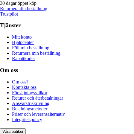
30 dagar öppet köp
Returnera din beställning
Trustpilot
Tjänster
Mitt konto
Hjälpcenter
Följ min beställning
Returnera min beställning
Rabattkoder
Om oss
Om oss?
Kontakta oss
Försäljningsvillkor
Returer och återbetalningar
Ansvarsfriskrivning
Betalningsmetoder
Priser och leveransalternativ
Integritetspolicy
Våra butiker