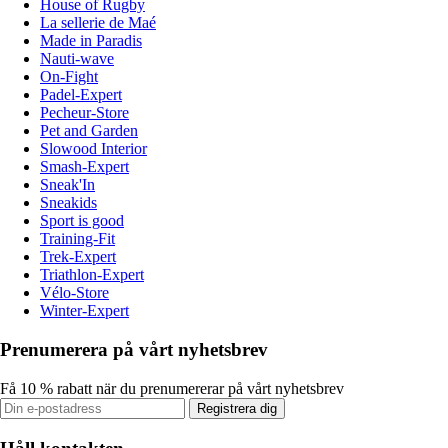
House of Rugby
La sellerie de Maé
Made in Paradis
Nauti-wave
On-Fight
Padel-Expert
Pecheur-Store
Pet and Garden
Slowood Interior
Smash-Expert
Sneak'In
Sneakids
Sport is good
Training-Fit
Trek-Expert
Triathlon-Expert
Vélo-Store
Winter-Expert
Prenumerera på vårt nyhetsbrev
Få 10 % rabatt när du prenumererar på vårt nyhetsbrev
Registrera dig