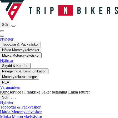
Sök
Nyheter
Topboxar & Packväskor
Hårda Motorcykelväskor
Mjuka Motorcykelväskor
Hjälmar
Skydd & Komfort
Navigering & Kommunikation
Motorcykelutrustningar
REA
Varumärken
Kundservice i Frankrike
Säker betalning
Enkla returer
Sök
Nyheter
Topboxar & Packväskor
Hårda Motorcykelväskor
Mjuka Motorcykelväskor