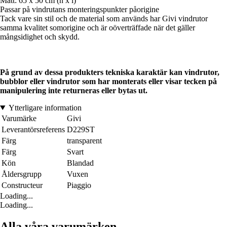
Mått: 65 x 50 cm (h x l)
Passar på vindrutans monteringspunkter påorigine
Tack vare sin stil och de material som används har Givi vindrutor
samma kvalitet somorigine och är oöverträffade när det gäller
mångsidighet och skydd.
På grund av dessa produkters tekniska karaktär kan vindrutor,
bubblor eller vindrutor som har monterats eller visar tecken på
manipulering inte returneras eller bytas ut.
Ytterligare information
Varumärke
Givi
Leverantörsreferens
D229ST
Färg
transparent
Färg
Svart
Kön
Blandad
Åldersgrupp
Vuxen
Constructeur
Piaggio
Loading...
Loading...
Alla våra varumärken