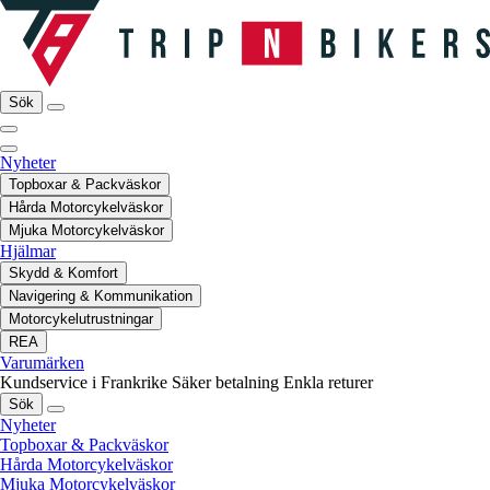
Sök
Nyheter
Topboxar & Packväskor
Hårda Motorcykelväskor
Mjuka Motorcykelväskor
Hjälmar
Skydd & Komfort
Navigering & Kommunikation
Motorcykelutrustningar
REA
Varumärken
Kundservice i Frankrike
Säker betalning
Enkla returer
Sök
Nyheter
Topboxar & Packväskor
Hårda Motorcykelväskor
Mjuka Motorcykelväskor