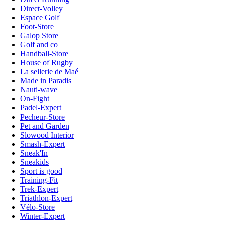
Direct-Volley
Espace Golf
Foot-Store
Galop Store
Golf and co
Handball-Store
House of Rugby
La sellerie de Maé
Made in Paradis
Nauti-wave
On-Fight
Padel-Expert
Pecheur-Store
Pet and Garden
Slowood Interior
Smash-Expert
Sneak'In
Sneakids
Sport is good
Training-Fit
Trek-Expert
Triathlon-Expert
Vélo-Store
Winter-Expert