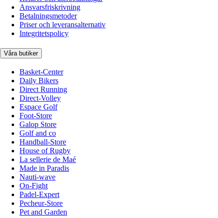
Ansvarsfriskrivning
Betalningsmetoder
Priser och leveransalternativ
Integritetspolicy
Våra butiker
Basket-Center
Daily Bikers
Direct Running
Direct-Volley
Espace Golf
Foot-Store
Galop Store
Golf and co
Handball-Store
House of Rugby
La sellerie de Maé
Made in Paradis
Nauti-wave
On-Fight
Padel-Expert
Pecheur-Store
Pet and Garden