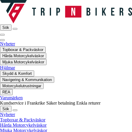
Sök
Nyheter
Topboxar & Packväskor
Hårda Motorcykelväskor
Mjuka Motorcykelväskor
Hjälmar
Skydd & Komfort
Navigering & Kommunikation
Motorcykelutrustningar
REA
Varumärken
Kundservice i Frankrike
Säker betalning
Enkla returer
Sök
Nyheter
Topboxar & Packväskor
Hårda Motorcykelväskor
Mjuka Motorcykelväskor