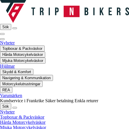
Sök
Nyheter
Topboxar & Packväskor
Hårda Motorcykelväskor
Mjuka Motorcykelväskor
Hjälmar
Skydd & Komfort
Navigering & Kommunikation
Motorcykelutrustningar
REA
Varumärken
Kundservice i Frankrike
Säker betalning
Enkla returer
Sök
Nyheter
Topboxar & Packväskor
Hårda Motorcykelväskor
Mjuka Motorcykelväskor