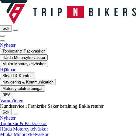
Sök
Nyheter
Topboxar & Packväskor
Hårda Motorcykelväskor
Mjuka Motorcykelväskor
Hjälmar
Skydd & Komfort
Navigering & Kommunikation
Motorcykelutrustningar
REA
Varumärken
Kundservice i Frankrike
Säker betalning
Enkla returer
Sök
Nyheter
Topboxar & Packväskor
Hårda Motorcykelväskor
Mjuka Motorcykelväskor