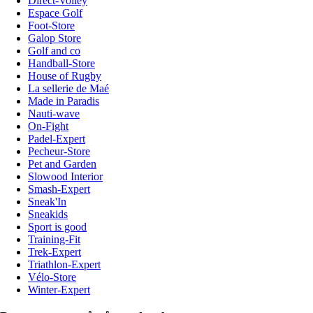
Direct-Volley
Espace Golf
Foot-Store
Galop Store
Golf and co
Handball-Store
House of Rugby
La sellerie de Maé
Made in Paradis
Nauti-wave
On-Fight
Padel-Expert
Pecheur-Store
Pet and Garden
Slowood Interior
Smash-Expert
Sneak'In
Sneakids
Sport is good
Training-Fit
Trek-Expert
Triathlon-Expert
Vélo-Store
Winter-Expert