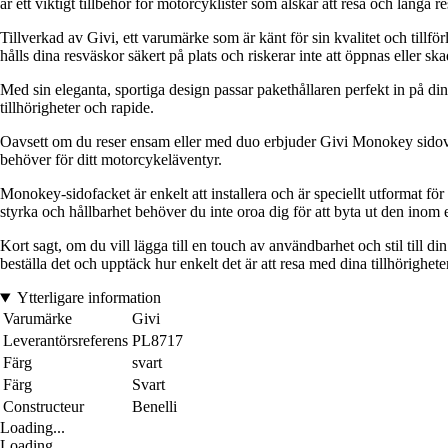
är ett viktigt tillbehör för motorcyklister som älskar att resa och långa re
Tillverkad av Givi, ett varumärke som är känt för sin kvalitet och tillfö
hålls dina resväskor säkert på plats och riskerar inte att öppnas eller ska
Med sin eleganta, sportiga design passar pakethållaren perfekt in på di
tillhörigheter och rapide.
Oavsett om du reser ensam eller med duo erbjuder Givi Monokey sidoväsk
behöver för ditt motorcykeläventyr.
Monokey-sidofacket är enkelt att installera och är speciellt utformat fö
styrka och hållbarhet behöver du inte oroa dig för att byta ut den inom 
Kort sagt, om du vill lägga till en touch av användbarhet och stil till d
beställa det och upptäck hur enkelt det är att resa med dina tillhörigheter
Ytterligare information
Varumärke
Givi
Leverantörsreferens
PL8717
Färg
svart
Färg
Svart
Constructeur
Benelli
Loading...
Loading...