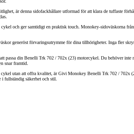
sor.
rlitlighet, är denna sidofackhållare utformad för att klara de tuffaste f
das.
n cykel och ger samtidigt en praktisk touch. Monokey-sidoväskorna från 
or generöst förvaringsutrymme för dina tillhörigheter. Inga fler skrym
r att passa din Benelli Trk 702 / 702x (23) motorcykel. Du behöver inte m
en snar framtid.
in cykel utan att offra kvalitet, är Givi Monokey Benelli Trk 702 / 702x 
 i fullständig säkerhet och stil.