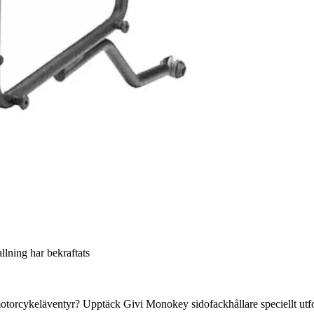
allning har bekraftats
ina motorcykeläventyr? Upptäck Givi Monokey sidofackhållare speciellt u