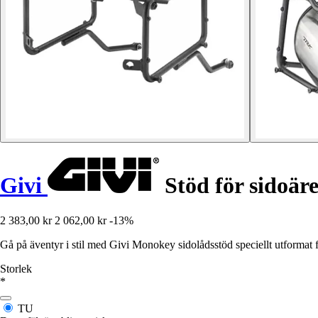
Givi
Stöd för sidoär
2 383,00 kr
2 062,00 kr
-13%
Gå på äventyr i stil med Givi Monokey sidolådsstöd speciellt utformat 
Storlek
*
TU