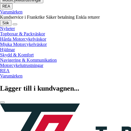
Motorcykelutrustningar
REA
Varumärken
Kundservice i Frankrike
Säker betalning
Enkla returer
Sök
Nyheter
Topboxar & Packväskor
Hårda Motorcykelväskor
Mjuka Motorcykelväskor
Hjälmar
Skydd & Komfort
Navigering & Kommunikation
Motorcykelutrustningar
REA
Varumärken
Lägger till i kundvagnen...