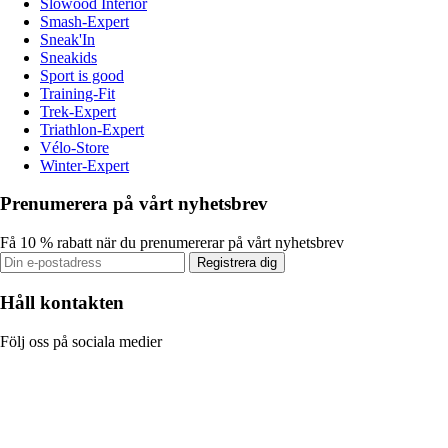
Slowood Interior
Smash-Expert
Sneak'In
Sneakids
Sport is good
Training-Fit
Trek-Expert
Triathlon-Expert
Vélo-Store
Winter-Expert
Prenumerera på vårt nyhetsbrev
Få 10 % rabatt när du prenumererar på vårt nyhetsbrev
Registrera dig
Håll kontakten
Följ oss på sociala medier