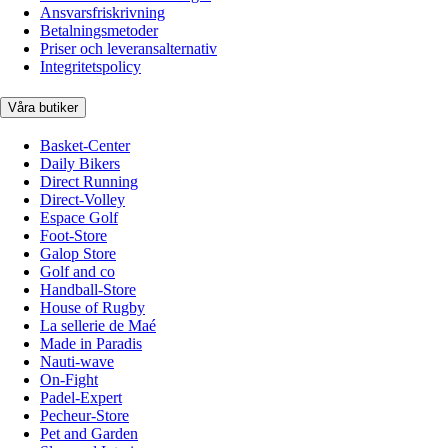
Ansvarsfriskrivning
Betalningsmetoder
Priser och leveransalternativ
Integritetspolicy
Våra butiker
Basket-Center
Daily Bikers
Direct Running
Direct-Volley
Espace Golf
Foot-Store
Galop Store
Golf and co
Handball-Store
House of Rugby
La sellerie de Maé
Made in Paradis
Nauti-wave
On-Fight
Padel-Expert
Pecheur-Store
Pet and Garden