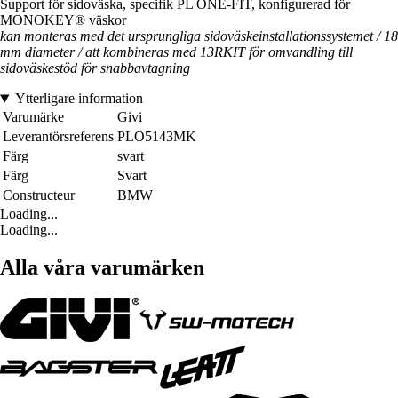
Support för sidoväska, specifik PL ONE-FIT, konfigurerad för
MONOKEY® väskor
kan monteras med det ursprungliga sidoväskeinstallationssystemet / 18
mm diameter / att kombineras med 13RKIT för omvandling till
sidoväskestöd för snabbavtagning
Ytterligare information
Varumärke
Givi
Leverantörsreferens
PLO5143MK
Färg
svart
Färg
Svart
Constructeur
BMW
Loading...
Loading...
Alla våra varumärken