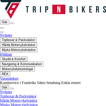
Sök
Nyheter
Topboxar & Packväskor
Hårda Motorcykelväskor
Mjuka Motorcykelväskor
Hjälmar
Skydd & Komfort
Navigering & Kommunikation
Motorcykelutrustningar
REA
Varumärken
Kundservice i Frankrike
Säker betalning
Enkla returer
Sök
Nyheter
Topboxar & Packväskor
Hårda Motorcykelväskor
Mjuka Motorcykelväskor