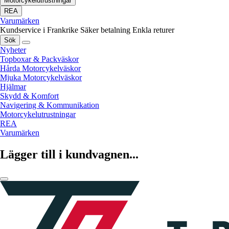
Motorcykelutrustningar
REA
Varumärken
Kundservice i Frankrike
Säker betalning
Enkla returer
Sök
Nyheter
Topboxar & Packväskor
Hårda Motorcykelväskor
Mjuka Motorcykelväskor
Hjälmar
Skydd & Komfort
Navigering & Kommunikation
Motorcykelutrustningar
REA
Varumärken
Lägger till i kundvagnen...