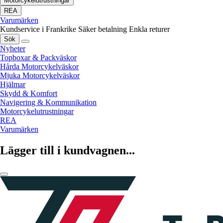
Motorcykelutrustningar
REA
Varumärken
Kundservice i Frankrike
Säker betalning
Enkla returer
Sök
Nyheter
Topboxar & Packväskor
Hårda Motorcykelväskor
Mjuka Motorcykelväskor
Hjälmar
Skydd & Komfort
Navigering & Kommunikation
Motorcykelutrustningar
REA
Varumärken
Lägger till i kundvagnen...