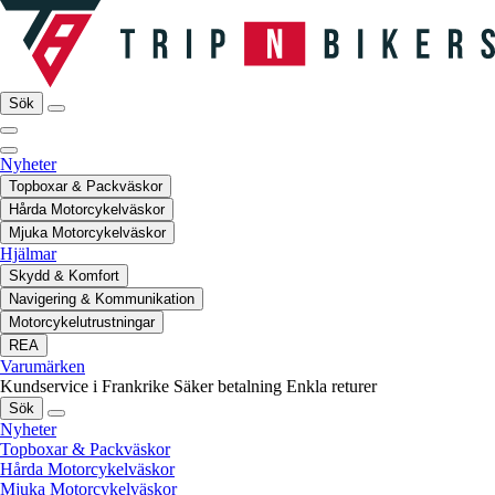
Sök
Nyheter
Topboxar & Packväskor
Hårda Motorcykelväskor
Mjuka Motorcykelväskor
Hjälmar
Skydd & Komfort
Navigering & Kommunikation
Motorcykelutrustningar
REA
Varumärken
Kundservice i Frankrike
Säker betalning
Enkla returer
Sök
Nyheter
Topboxar & Packväskor
Hårda Motorcykelväskor
Mjuka Motorcykelväskor