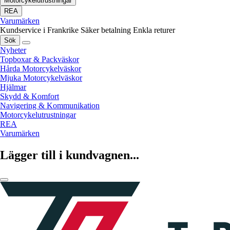
Motorcykelutrustningar
REA
Varumärken
Kundservice i Frankrike
Säker betalning
Enkla returer
Sök
Nyheter
Topboxar & Packväskor
Hårda Motorcykelväskor
Mjuka Motorcykelväskor
Hjälmar
Skydd & Komfort
Navigering & Kommunikation
Motorcykelutrustningar
REA
Varumärken
Lägger till i kundvagnen...