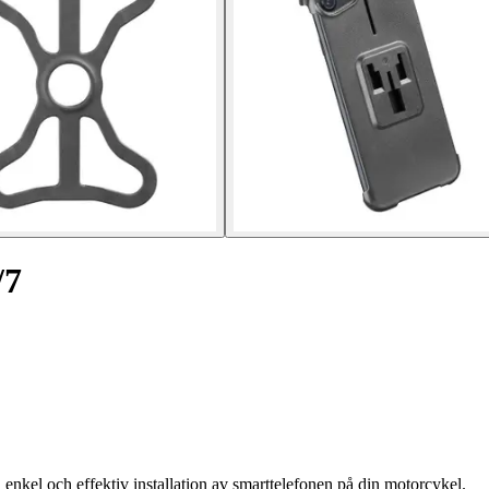
/7
enkel och effektiv installation av smarttelefonen på din motorcykel.