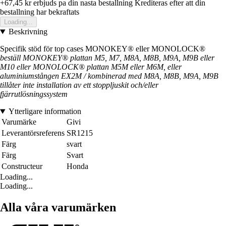
+67,45 kr
erbjuds pa din nasta bestallning
Krediteras efter att din
bestallning har bekraftats
Loading...
Beskrivning
Specifik stöd för top cases MONOKEY® eller MONOLOCK®
beställ MONOKEY® plattan M5, M7, M8A, M8B, M9A, M9B eller
M10 eller MONOLOCK® plattan M5M eller M6M, eller
aluminiumstången EX2M / kombinerad med M8A, M8B, M9A, M9B
tillåter inte installation av ett stoppljuskit och/eller
fjärrutlösningssystem
Ytterligare information
Varumärke
Givi
Leverantörsreferens
SR1215
Färg
svart
Färg
Svart
Constructeur
Honda
Loading...
Loading...
Alla våra varumärken