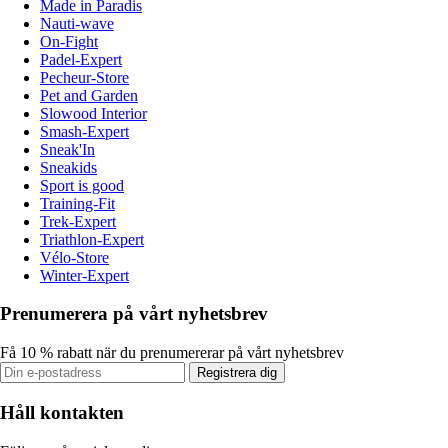
Made in Paradis
Nauti-wave
On-Fight
Padel-Expert
Pecheur-Store
Pet and Garden
Slowood Interior
Smash-Expert
Sneak'In
Sneakids
Sport is good
Training-Fit
Trek-Expert
Triathlon-Expert
Vélo-Store
Winter-Expert
Prenumerera på vårt nyhetsbrev
Få 10 % rabatt när du prenumererar på vårt nyhetsbrev
Registrera dig
Håll kontakten