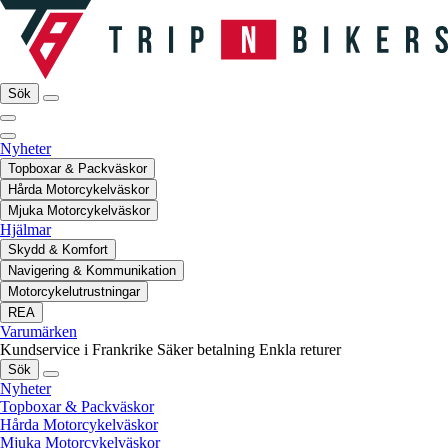
Sök
Nyheter
Topboxar & Packväskor
Hårda Motorcykelväskor
Mjuka Motorcykelväskor
Hjälmar
Skydd & Komfort
Navigering & Kommunikation
Motorcykelutrustningar
REA
Varumärken
Kundservice i Frankrike
Säker betalning
Enkla returer
Sök
Nyheter
Topboxar & Packväskor
Hårda Motorcykelväskor
Mjuka Motorcykelväskor