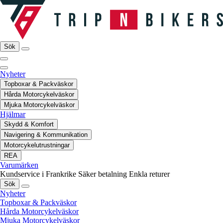
Sök
Nyheter
Topboxar & Packväskor
Hårda Motorcykelväskor
Mjuka Motorcykelväskor
Hjälmar
Skydd & Komfort
Navigering & Kommunikation
Motorcykelutrustningar
REA
Varumärken
Kundservice i Frankrike
Säker betalning
Enkla returer
Sök
Nyheter
Topboxar & Packväskor
Hårda Motorcykelväskor
Mjuka Motorcykelväskor