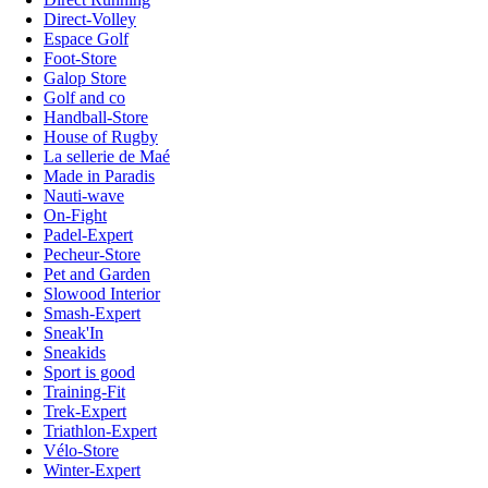
Direct-Volley
Espace Golf
Foot-Store
Galop Store
Golf and co
Handball-Store
House of Rugby
La sellerie de Maé
Made in Paradis
Nauti-wave
On-Fight
Padel-Expert
Pecheur-Store
Pet and Garden
Slowood Interior
Smash-Expert
Sneak'In
Sneakids
Sport is good
Training-Fit
Trek-Expert
Triathlon-Expert
Vélo-Store
Winter-Expert