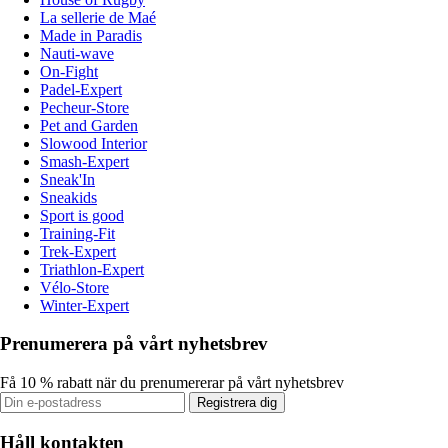
La sellerie de Maé
Made in Paradis
Nauti-wave
On-Fight
Padel-Expert
Pecheur-Store
Pet and Garden
Slowood Interior
Smash-Expert
Sneak'In
Sneakids
Sport is good
Training-Fit
Trek-Expert
Triathlon-Expert
Vélo-Store
Winter-Expert
Prenumerera på vårt nyhetsbrev
Få 10 % rabatt när du prenumererar på vårt nyhetsbrev
Registrera dig
Håll kontakten