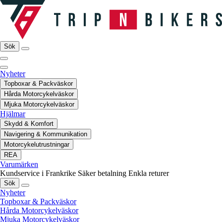
Sök
Nyheter
Topboxar & Packväskor
Hårda Motorcykelväskor
Mjuka Motorcykelväskor
Hjälmar
Skydd & Komfort
Navigering & Kommunikation
Motorcykelutrustningar
REA
Varumärken
Kundservice i Frankrike
Säker betalning
Enkla returer
Sök
Nyheter
Topboxar & Packväskor
Hårda Motorcykelväskor
Mjuka Motorcykelväskor