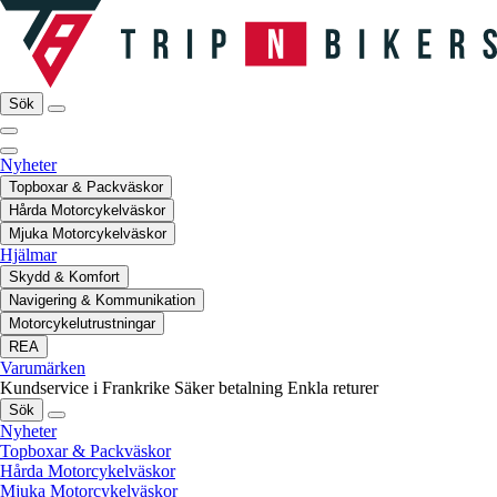
Sök
Nyheter
Topboxar & Packväskor
Hårda Motorcykelväskor
Mjuka Motorcykelväskor
Hjälmar
Skydd & Komfort
Navigering & Kommunikation
Motorcykelutrustningar
REA
Varumärken
Kundservice i Frankrike
Säker betalning
Enkla returer
Sök
Nyheter
Topboxar & Packväskor
Hårda Motorcykelväskor
Mjuka Motorcykelväskor