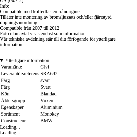
GS (04>12)
Info:
Compatible med koffertfästen frånorigine
Tillåter inte montering av bromsljussats och/eller fjärrstyrd
öppningsanordning
Compatible från 2007 till 2012
Foto utan avtal visas endast som information
Vår tekniska avdelning står till ditt förfogande för ytterligare
information
Ytterligare information
Varumärke
Givi
Leverantörsreferens
SRA692
Färg
svart
Färg
Svart
Kön
Blandad
Åldersgrupp
Vuxen
Egenskaper
Aluminium
Sortiment
Monokey
Constructeur
BMW
Loading...
Loading...