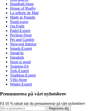
Handball-Store
House of Rugby
La sellerie de Maé
Made in Paradis
Nauti-wave
On-Fight
Padel-Expert
Pecheur-Store
Pet and Garden
Slowood Interior
Smash-Expert
Sneak'In
Sneakids
Sport is good
Training-Fit
Trek-Expert
Triathlon-Expert
Vélo-Store
Winter-Expert
Prenumerera på vårt nyhetsbrev
Få 10 % rabatt när du prenumererar på vårt nyhetsbrev
Registrera dig