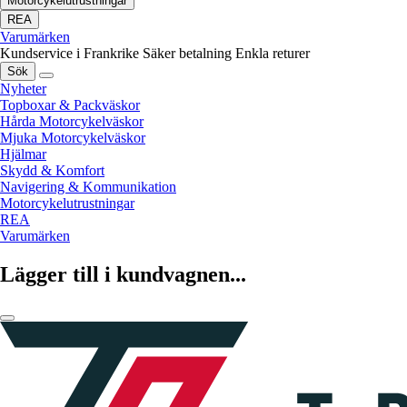
Motorcykelutrustningar
REA
Varumärken
Kundservice i Frankrike
Säker betalning
Enkla returer
Sök
Nyheter
Topboxar & Packväskor
Hårda Motorcykelväskor
Mjuka Motorcykelväskor
Hjälmar
Skydd & Komfort
Navigering & Kommunikation
Motorcykelutrustningar
REA
Varumärken
Lägger till i kundvagnen...