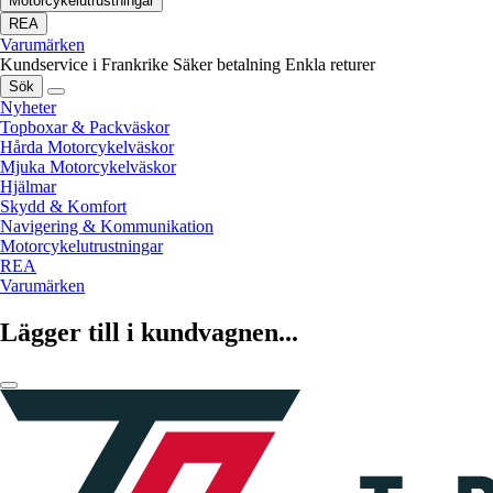
Motorcykelutrustningar
REA
Varumärken
Kundservice i Frankrike
Säker betalning
Enkla returer
Sök
Nyheter
Topboxar & Packväskor
Hårda Motorcykelväskor
Mjuka Motorcykelväskor
Hjälmar
Skydd & Komfort
Navigering & Kommunikation
Motorcykelutrustningar
REA
Varumärken
Lägger till i kundvagnen...