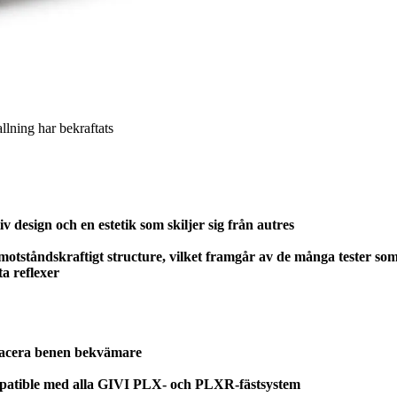
allning har bekraftats
design och en estetik som skiljer sig från autres
motståndskraftigt structure, vilket framgår av de många tester so
ta reflexer
lacera benen bekvämare
patible med alla GIVI PLX- och PLXR-fästsystem