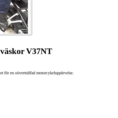
oväskor V37NT
t för en oöverträffad motorcykelupplevelse.