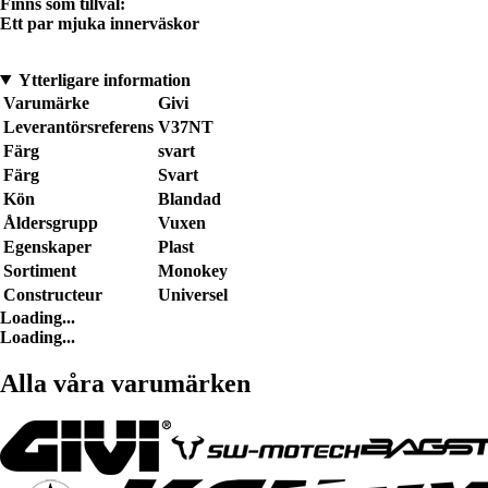
Finns som tillval:
Ett par mjuka innerväskor
Ytterligare information
Varumärke
Givi
Leverantörsreferens
V37NT
Färg
svart
Färg
Svart
Kön
Blandad
Åldersgrupp
Vuxen
Egenskaper
Plast
Sortiment
Monokey
Constructeur
Universel
Loading...
Loading...
Alla våra varumärken