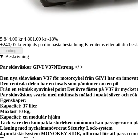
5 844,00 kr
4 801,00 kr
-18%
+240,05 kr
erbjuds pa din nasta bestallning
Krediteras efter att din best
Loading...
Beskrivning
Par sidoväskor GIVI V37NTstrong </ >
Den nya sidoväskan V37 för motorcykel från GIVI har en innovativ 
Den centrala delen har en insats som påminner om en pil
Från en teknisk synvinkel point Det övre fästet på V37 är mycket 
Par sidoväskor, svarta med mittinsats målad i opakt silver och rök
Egenskaper:
Kapacitet: 37 liter
Maxlast 10 kg,
Kapacitet: en modulär hjälm
Tack vare den kompakta storleken minimum kan passageraren p
Låsning med nyckelmanövrerat Sécurity Lock-system
4-punktsfästsystem MONOKEY SIDE, utformat för att passa com