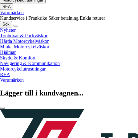
Motorcykelutrustningar
REA
Varumärken
Kundservice i Frankrike
Säker betalning
Enkla returer
Sök
Nyheter
Topboxar & Packväskor
Hårda Motorcykelväskor
Mjuka Motorcykelväskor
Hjälmar
Skydd & Komfort
Navigering & Kommunikation
Motorcykelutrustningar
REA
Varumärken
Lägger till i kundvagnen...