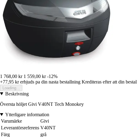
1 768,00 kr
1 559,00 kr
-12%
+77,95 kr
erbjuds pa din nasta bestallning
Krediteras efter att din besta
Loading...
Beskrivning
Översta höljet Givi V40NT Tech Monokey
Ytterligare information
Varumärke
Givi
Leverantörsreferens
V40NT
Färg
grå