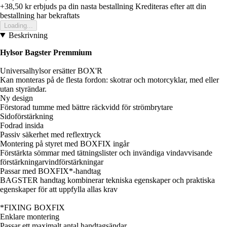
+38,50 kr
erbjuds pa din nasta bestallning
Krediteras efter att din
bestallning har bekraftats
Loading...
Beskrivning
Hylsor Bagster Premmium
Universalhylsor ersätter BOX'R
Kan monteras på de flesta fordon: skotrar och motorcyklar, med eller
utan styrändar.
Ny design
Förstorad tumme med bättre räckvidd för strömbrytare
Sidoförstärkning
Fodrad insida
Passiv säkerhet med reflextryck
Montering på styret med BOXFIX ingår
Förstärkta sömmar med tätningslister och invändiga vindavvisande
förstärkningarvindförstärkningar
Passar med BOXFIX*-handtag
BAGSTER handtag kombinerar tekniska egenskaper och praktiska
egenskaper för att uppfylla allas krav
*FIXING BOXFIX
Enklare montering
Passar ett maximalt antal handtagsändar