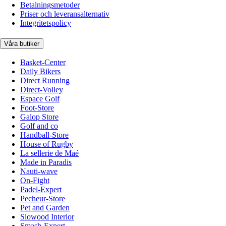
Betalningsmetoder
Priser och leveransalternativ
Integritetspolicy
Våra butiker
Basket-Center
Daily Bikers
Direct Running
Direct-Volley
Espace Golf
Foot-Store
Galop Store
Golf and co
Handball-Store
House of Rugby
La sellerie de Maé
Made in Paradis
Nauti-wave
On-Fight
Padel-Expert
Pecheur-Store
Pet and Garden
Slowood Interior
Smash-Expert