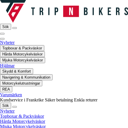
Sök
Nyheter
Topboxar & Packväskor
Hårda Motorcykelväskor
Mjuka Motorcykelväskor
Hjälmar
Skydd & Komfort
Navigering & Kommunikation
Motorcykelutrustningar
REA
Varumärken
Kundservice i Frankrike
Säker betalning
Enkla returer
Sök
Nyheter
Topboxar & Packväskor
Hårda Motorcykelväskor
Mjuka Motorcykelväskor