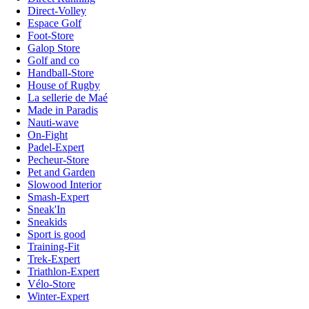
Direct-Volley
Espace Golf
Foot-Store
Galop Store
Golf and co
Handball-Store
House of Rugby
La sellerie de Maé
Made in Paradis
Nauti-wave
On-Fight
Padel-Expert
Pecheur-Store
Pet and Garden
Slowood Interior
Smash-Expert
Sneak'In
Sneakids
Sport is good
Training-Fit
Trek-Expert
Triathlon-Expert
Vélo-Store
Winter-Expert