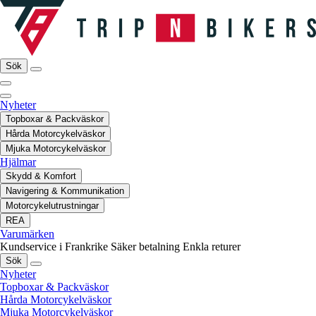
Sök
Nyheter
Topboxar & Packväskor
Hårda Motorcykelväskor
Mjuka Motorcykelväskor
Hjälmar
Skydd & Komfort
Navigering & Kommunikation
Motorcykelutrustningar
REA
Varumärken
Kundservice i Frankrike
Säker betalning
Enkla returer
Sök
Nyheter
Topboxar & Packväskor
Hårda Motorcykelväskor
Mjuka Motorcykelväskor