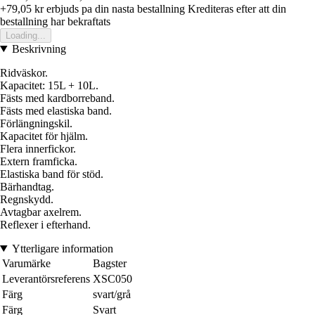
+79,05 kr
erbjuds pa din nasta bestallning
Krediteras efter att din
bestallning har bekraftats
Loading...
Beskrivning
Ridväskor.
Kapacitet: 15L + 10L.
Fästs med kardborreband.
Fästs med elastiska band.
Förlängningskil.
Kapacitet för hjälm.
Flera innerfickor.
Extern framficka.
Elastiska band för stöd.
Bärhandtag.
Regnskydd.
Avtagbar axelrem.
Reflexer i efterhand.
Ytterligare information
Varumärke
Bagster
Leverantörsreferens
XSC050
Färg
svart/grå
Färg
Svart