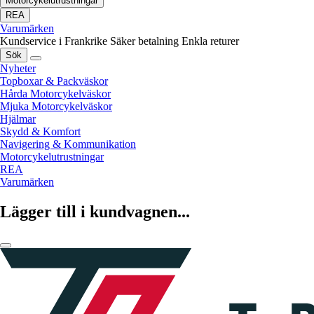
Motorcykelutrustningar
REA
Varumärken
Kundservice i Frankrike
Säker betalning
Enkla returer
Sök
Nyheter
Topboxar & Packväskor
Hårda Motorcykelväskor
Mjuka Motorcykelväskor
Hjälmar
Skydd & Komfort
Navigering & Kommunikation
Motorcykelutrustningar
REA
Varumärken
Lägger till i kundvagnen...