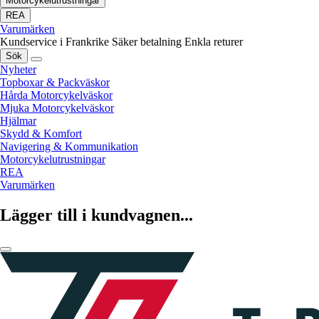
Motorcykelutrustningar
REA
Varumärken
Kundservice i Frankrike
Säker betalning
Enkla returer
Sök
Nyheter
Topboxar & Packväskor
Hårda Motorcykelväskor
Mjuka Motorcykelväskor
Hjälmar
Skydd & Komfort
Navigering & Kommunikation
Motorcykelutrustningar
REA
Varumärken
Lägger till i kundvagnen...