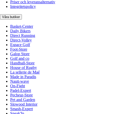
Priser och leveransalternativ
Integritetspolicy
Våra butiker
Basket-Center
Daily Bikers
Direct Running
Direct-Volley
Espace Golf
Foot-Store
Galop Store
Golf and co
Handball-Store
House of Rugby
La sellerie de Maé
Made in Paradis
Nauti-wave
On-Fight
Padel-Expert
Pecheur-Store
Pet and Garden
Slowood Interior
Smash-Expert
Sneak'In