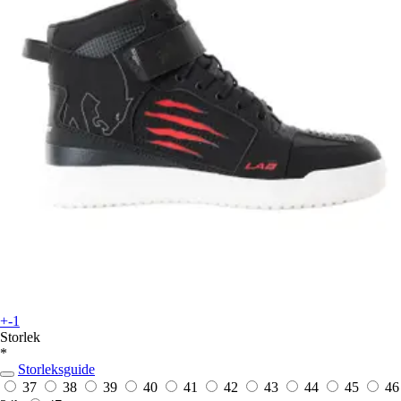
+-1
Storlek
*
Storleksguide
37
38
39
40
41
42
43
44
45
46