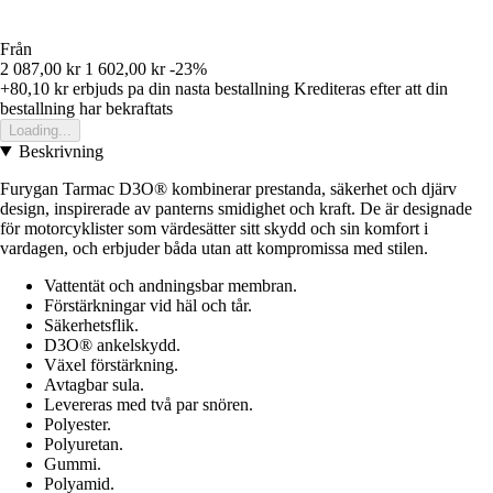
Från
2 087,00 kr
1 602,00 kr
-23%
+80,10 kr
erbjuds pa din nasta bestallning
Krediteras efter att din
bestallning har bekraftats
Loading...
Beskrivning
Furygan Tarmac D3O® kombinerar prestanda, säkerhet och djärv
design, inspirerade av panterns smidighet och kraft. De är designade
för motorcyklister som värdesätter sitt skydd och sin komfort i
vardagen, och erbjuder båda utan att kompromissa med stilen.
Vattentät och andningsbar membran.
Förstärkningar vid häl och tår.
Säkerhetsflik.
D3O® ankelskydd.
Växel förstärkning.
Avtagbar sula.
Levereras med två par snören.
Polyester.
Polyuretan.
Gummi.
Polyamid.