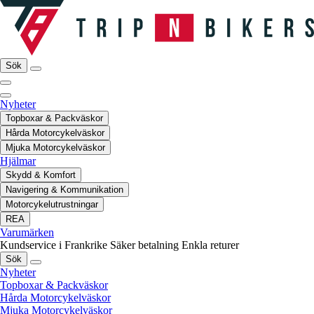
Sök
Nyheter
Topboxar & Packväskor
Hårda Motorcykelväskor
Mjuka Motorcykelväskor
Hjälmar
Skydd & Komfort
Navigering & Kommunikation
Motorcykelutrustningar
REA
Varumärken
Kundservice i Frankrike
Säker betalning
Enkla returer
Sök
Nyheter
Topboxar & Packväskor
Hårda Motorcykelväskor
Mjuka Motorcykelväskor