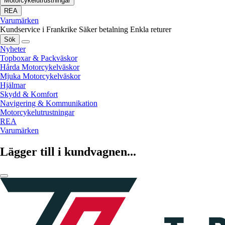
Motorcykelutrustningar
REA
Varumärken
Kundservice i Frankrike
Säker betalning
Enkla returer
Sök
Nyheter
Topboxar & Packväskor
Hårda Motorcykelväskor
Mjuka Motorcykelväskor
Hjälmar
Skydd & Komfort
Navigering & Kommunikation
Motorcykelutrustningar
REA
Varumärken
Lägger till i kundvagnen...