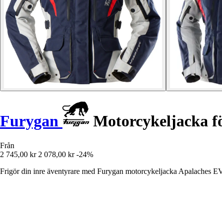
Furygan
Motorcykeljacka f
Från
2 745,00 kr
2 078,00 kr
-24%
Frigör din inre äventyrare med Furygan motorcykeljacka Apalaches EVO