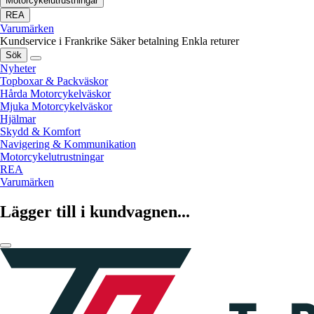
Motorcykelutrustningar
REA
Varumärken
Kundservice i Frankrike
Säker betalning
Enkla returer
Sök
Nyheter
Topboxar & Packväskor
Hårda Motorcykelväskor
Mjuka Motorcykelväskor
Hjälmar
Skydd & Komfort
Navigering & Kommunikation
Motorcykelutrustningar
REA
Varumärken
Lägger till i kundvagnen...