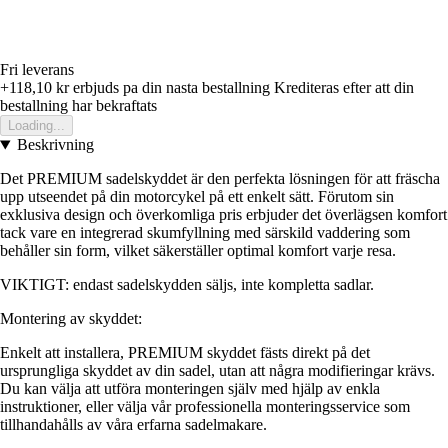
Fri leverans
+118,10 kr
erbjuds pa din nasta bestallning
Krediteras efter att din
bestallning har bekraftats
Loading...
Beskrivning
Det PREMIUM sadelskyddet är den perfekta lösningen för att fräscha
upp utseendet på din motorcykel på ett enkelt sätt. Förutom sin
exklusiva design och överkomliga pris erbjuder det överlägsen komfort
tack vare en integrerad skumfyllning med särskild vaddering som
behåller sin form, vilket säkerställer optimal komfort varje resa.
VIKTIGT: endast sadelskydden säljs, inte kompletta sadlar.
Montering av skyddet:
Enkelt att installera, PREMIUM skyddet fästs direkt på det
ursprungliga skyddet av din sadel, utan att några modifieringar krävs.
Du kan välja att utföra monteringen själv med hjälp av enkla
instruktioner, eller välja vår professionella monteringsservice som
tillhandahålls av våra erfarna sadelmakare.