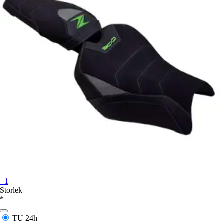
+1
Storlek
*
TU
24h