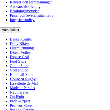
Returer och återbetalningar
Ansvarsfriskrivning
Betalningsmetoder
Priser och leveransalternativ
Integritetspolicy
Våra butiker
Basket-Center
Daily Bikers
Direct Running
Direct-Volley
Espace Golf
Foot-Store
Galop Store
Golf and co
Handball-Store
House of Rugby
La sellerie de Maé
Made in Paradis
Nauti-wave
On-Fight
Padel-Expert
Pecheur-Store
Pet and Garden