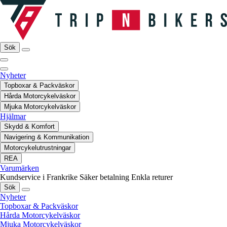
Sök
Nyheter
Topboxar & Packväskor
Hårda Motorcykelväskor
Mjuka Motorcykelväskor
Hjälmar
Skydd & Komfort
Navigering & Kommunikation
Motorcykelutrustningar
REA
Varumärken
Kundservice i Frankrike
Säker betalning
Enkla returer
Sök
Nyheter
Topboxar & Packväskor
Hårda Motorcykelväskor
Mjuka Motorcykelväskor