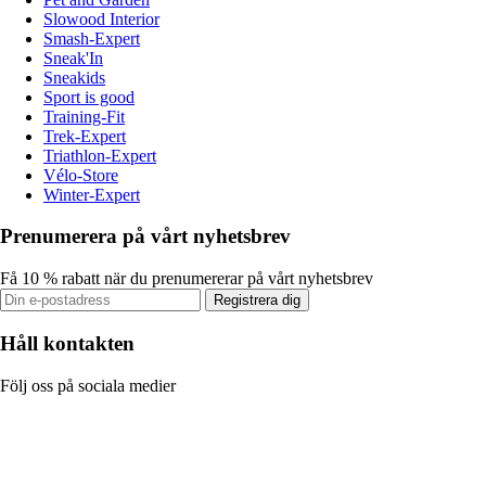
Slowood Interior
Smash-Expert
Sneak'In
Sneakids
Sport is good
Training-Fit
Trek-Expert
Triathlon-Expert
Vélo-Store
Winter-Expert
Prenumerera på vårt nyhetsbrev
Få 10 % rabatt när du prenumererar på vårt nyhetsbrev
Registrera dig
Håll kontakten
Följ oss på sociala medier