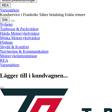
Motorcykelutrustningar
REA
Varumärken
Kundservice i Frankrike
Säker betalning
Enkla returer
Sök
Nyheter
Topboxar & Packväskor
Hårda Motorcykelväskor
Mjuka Motorcykelväskor
Hjälmar
Skydd & Komfort
Navigering & Kommunikation
Motorcykelutrustningar
REA
Varumärken
Lägger till i kundvagnen...