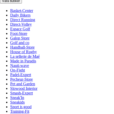
Våra butiker
Basket-Center
Daily Bikers
Direct Running
Direct-Volley
Espace Golf
Foot-Store
Galop Store
Golf and co
Handball-Store
House of Rugby
La sellerie de Maé
Made in Paradis
Nauti-wave
On-Fight
Padel-Expert
Pecheur-Store
Pet and Garden
Slowood Interior
Smash-Expert
Sneak'In
Sneakids
Sport is good
Training-Fit