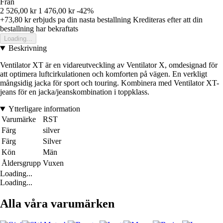
Från
2 526,00 kr
1 476,00 kr
-42%
+73,80 kr
erbjuds pa din nasta bestallning
Krediteras efter att din
bestallning har bekraftats
Loading...
Beskrivning
Ventilator XT är en vidareutveckling av Ventilator X, omdesignad för
att optimera luftcirkulationen och komforten på vägen. En verkligt
mångsidig jacka för sport och touring. Kombinera med Ventilator XT-
jeans för en jacka/jeanskombination i toppklass.
Ytterligare information
Varumärke
RST
Färg
silver
Färg
Silver
Kön
Män
Åldersgrupp
Vuxen
Loading...
Loading...
Alla våra varumärken