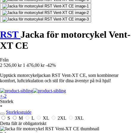
RST
Jacka för motorcykel Vent-
XT CE
Från
2 526,00 kr
1 476,00 kr
-42%
Upptäck motorcykeljackan RST Vent-XT CE, som kombinerar
komfort, luftcirkulation och stil för dina äventyr på två hjul!
+-2
Storlek
*
Storleksguide
S
M
L
XL
2XL
3XL
Detta fält är obligatoriskt