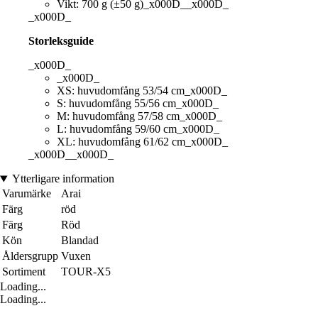
Vikt: 700 g (±50 g)_x000D__x000D_
_x000D_
Storleksguide
_x000D_
_x000D_
XS: huvudomfång 53/54 cm_x000D_
S: huvudomfång 55/56 cm_x000D_
M: huvudomfång 57/58 cm_x000D_
L: huvudomfång 59/60 cm_x000D_
XL: huvudomfång 61/62 cm_x000D_
_x000D__x000D_
Ytterligare information
Varumärke
Arai
Färg
röd
Färg
Röd
Kön
Blandad
Åldersgrupp
Vuxen
Sortiment
TOUR-X5
Loading...
Loading...