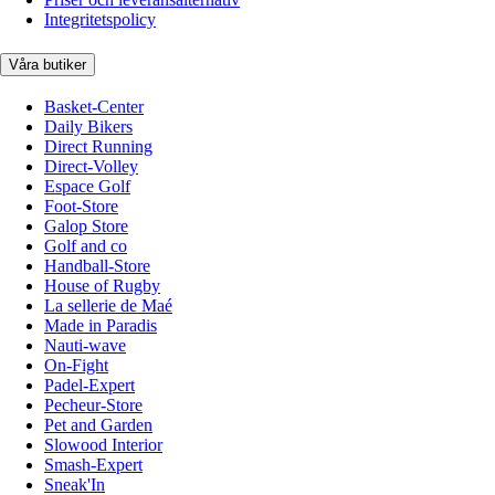
Integritetspolicy
Våra butiker
Basket-Center
Daily Bikers
Direct Running
Direct-Volley
Espace Golf
Foot-Store
Galop Store
Golf and co
Handball-Store
House of Rugby
La sellerie de Maé
Made in Paradis
Nauti-wave
On-Fight
Padel-Expert
Pecheur-Store
Pet and Garden
Slowood Interior
Smash-Expert
Sneak'In