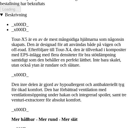
bestallning har bekraftats
Loading...
Beskrivning
_x000D_
_x000D_
Tour-X5 är en av de mest mångsidiga hjälmarna som någonsin
skapats. Den är designad för att användas både på vägen och
off-road. Efterföljare till Tour-X4, den är tillverkad i kompositer
med EPS-inlägg med flera densiteter för bra stötdämpning
samtidigt som den behåller en perfekt lätthet. Inte bara skalet,
utan också ytan är rundare och slätare.
_x000D_
Den inre delen är gjord av hypoallergent och antibakteriellt tyg
för ökad komfort. Den har förbättrad ventilation med
ventilationsöppning under hakan och integrerad spoiler, samt tre
venturi-extractorer för absolut komfort.
_x000D_
Mer hållbar - Mer rund - Mer slät