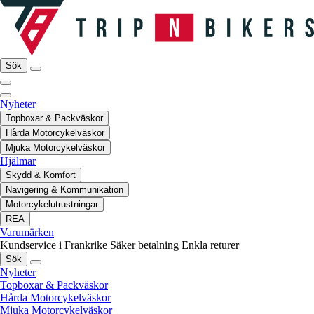
Sök
Nyheter
Topboxar & Packväskor
Hårda Motorcykelväskor
Mjuka Motorcykelväskor
Hjälmar
Skydd & Komfort
Navigering & Kommunikation
Motorcykelutrustningar
REA
Varumärken
Kundservice i Frankrike
Säker betalning
Enkla returer
Sök
Nyheter
Topboxar & Packväskor
Hårda Motorcykelväskor
Mjuka Motorcykelväskor