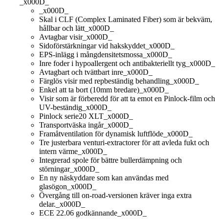
_x000D_
_x000D_
Skal i CLF (Complex Laminated Fiber) som är bekväm,
hållbar och lätt_x000D_
Avtagbar visir_x000D_
Sidoförstärkningar vid hakskyddet_x000D_
EPS-inlägg i mångdensitetsmossa_x000D_
Inre foder i hypoallergent och antibakteriellt tyg_x000D_
Avtagbart och tvättbart inre_x000D_
Färglös visir med repbeständig behandling_x000D_
Enkel att ta bort (10mm bredare)_x000D_
Visir som är förberedd för att ta emot en Pinlock-film och
UV-beständig_x000D_
Pinlock serie20 XLT_x000D_
Transportväska ingår_x000D_
Framåtventilation för dynamisk luftflöde_x000D_
Tre justerbara venturi-extractorer för att avleda fukt och
intern värme_x000D_
Integrerad spole för bättre bullerdämpning och
störningar_x000D_
En ny näskyddare som kan användas med
glasögon_x000D_
Övergång till on-road-versionen kräver inga extra
delar._x000D_
ECE 22.06 godkännande_x000D_