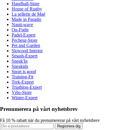
Handball-Store
House of Rugby
La sellerie de Maé
Made in Paradis
Nauti-wave
On-Fight
Padel-Expert
Pecheur-Store
Pet and Garden
Slowood Interior
Smash-Expert
Sneak'In
Sneakids
Sport is good
Training-Fit
Trek-Expert
Triathlon-Expert
Vélo-Store
Winter-Expert
Prenumerera på vårt nyhetsbrev
Få 10 % rabatt när du prenumererar på vårt nyhetsbrev
Registrera dig