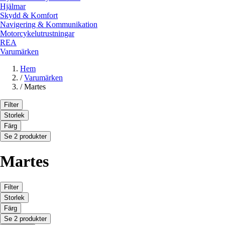
Hjälmar
Skydd & Komfort
Navigering & Kommunikation
Motorcykelutrustningar
REA
Varumärken
Hem
/
Varumärken
/
Martes
Filter
Storlek
Färg
Se 2 produkter
Martes
Filter
Storlek
Färg
Se 2 produkter