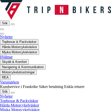
Sök
Nyheter
Topboxar & Packväskor
Hårda Motorcykelväskor
Mjuka Motorcykelväskor
Hjälmar
Skydd & Komfort
Navigering & Kommunikation
Motorcykelutrustningar
REA
Varumärken
Kundservice i Frankrike
Säker betalning
Enkla returer
Sök
Nyheter
Topboxar & Packväskor
Hårda Motorcykelväskor
Mjuka Motorcykelväskor