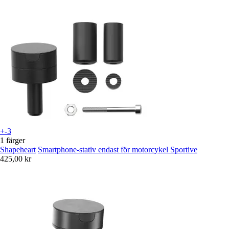
+-3
1 färger
Shapeheart
Smartphone-stativ endast för motorcykel Sportive
425,00 kr