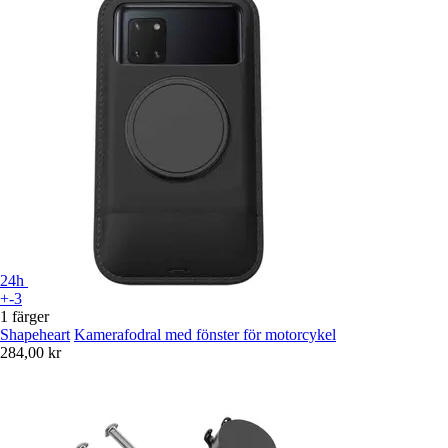
24h
+-3
1 färger
Shapeheart
Kamerafodral med fönster för motorcykel
284,00 kr