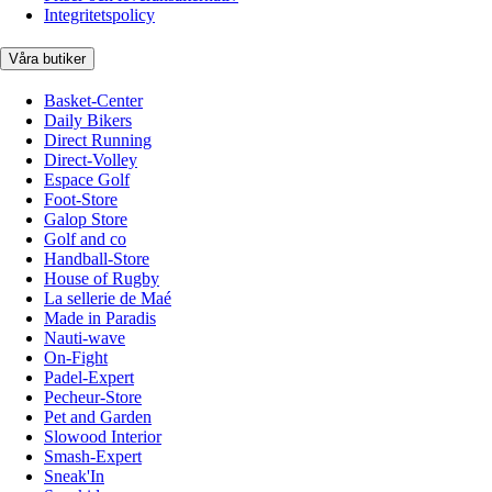
Integritetspolicy
Våra butiker
Basket-Center
Daily Bikers
Direct Running
Direct-Volley
Espace Golf
Foot-Store
Galop Store
Golf and co
Handball-Store
House of Rugby
La sellerie de Maé
Made in Paradis
Nauti-wave
On-Fight
Padel-Expert
Pecheur-Store
Pet and Garden
Slowood Interior
Smash-Expert
Sneak'In