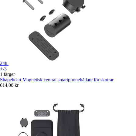
24h
+-3
1 färger
Shapeheart
Magnetisk central smartphonehållare för skotrar
614,00 kr