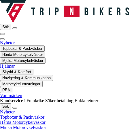
Sök
Nyheter
Topboxar & Packväskor
Hårda Motorcykelväskor
Mjuka Motorcykelväskor
Hjälmar
Skydd & Komfort
Navigering & Kommunikation
Motorcykelutrustningar
REA
Varumärken
Kundservice i Frankrike
Säker betalning
Enkla returer
Sök
Nyheter
Topboxar & Packväskor
Hårda Motorcykelväskor
Mjuka Motorcykelväskor