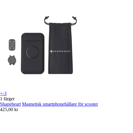
+-3
1 färger
Shapeheart
Magnetisk smartphonehållare för scooter
425,00 kr