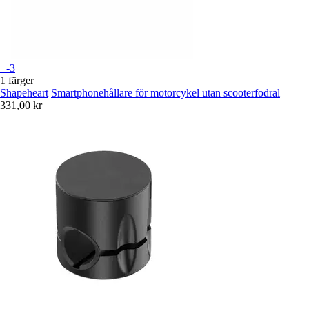
+-3
1 färger
Shapeheart
Smartphonehållare för motorcykel utan scooterfodral
331,00 kr