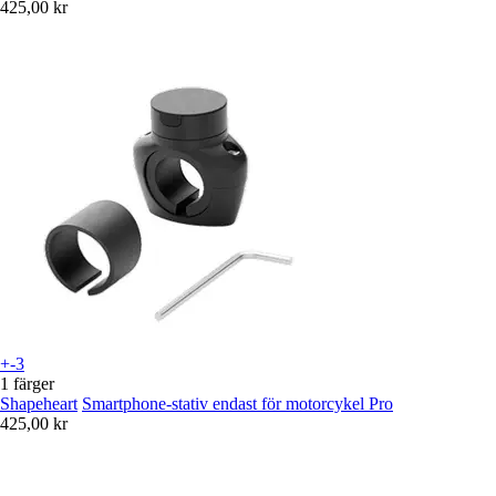
425,00 kr
+-3
1 färger
Shapeheart
Smartphone-stativ endast för motorcykel Pro
425,00 kr