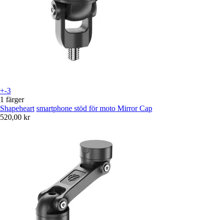
+-3
1 färger
Shapeheart
smartphone stöd för moto Mirror Cap
520,00 kr