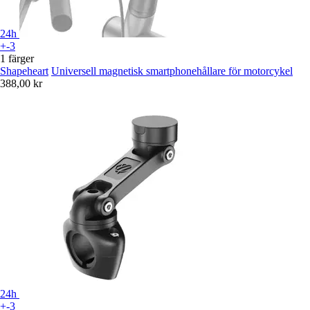
24h
+-3
1 färger
Shapeheart
Universell magnetisk smartphonehållare för motorcykel
388,00 kr
24h
+-3