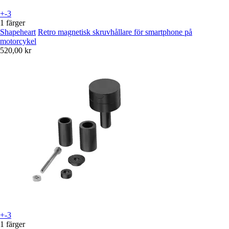
+-3
1 färger
Shapeheart
Retro magnetisk skruvhållare för smartphone på
motorcykel
520,00 kr
+-3
1 färger