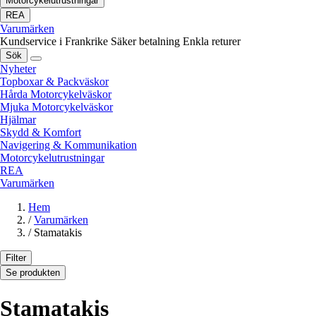
Motorcykelutrustningar
REA
Varumärken
Kundservice i Frankrike
Säker betalning
Enkla returer
Sök
Nyheter
Topboxar & Packväskor
Hårda Motorcykelväskor
Mjuka Motorcykelväskor
Hjälmar
Skydd & Komfort
Navigering & Kommunikation
Motorcykelutrustningar
REA
Varumärken
Hem
/
Varumärken
/
Stamatakis
Filter
Se produkten
Stamatakis