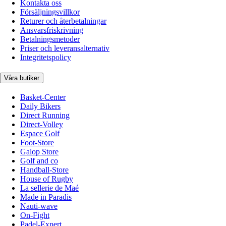
Kontakta oss
Försäljningsvillkor
Returer och återbetalningar
Ansvarsfriskrivning
Betalningsmetoder
Priser och leveransalternativ
Integritetspolicy
Våra butiker
Basket-Center
Daily Bikers
Direct Running
Direct-Volley
Espace Golf
Foot-Store
Galop Store
Golf and co
Handball-Store
House of Rugby
La sellerie de Maé
Made in Paradis
Nauti-wave
On-Fight
Padel-Expert